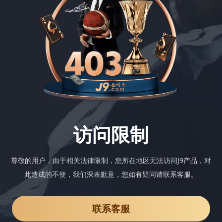
访问限制
尊敬的用户，由于相关法律限制，您所在地区无法访问J9产品，对
此造成的不便，我们深表歉意，您如有疑问请联系客服。
联系客服