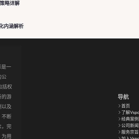
与策略详解
化内涵解析
精彩是一
的公
包括权
新的游
导航
首页
测以及
了解Vspo
，不断
经典案例
公司新闻
念，完
服务宗旨
，为用
加入Vsp