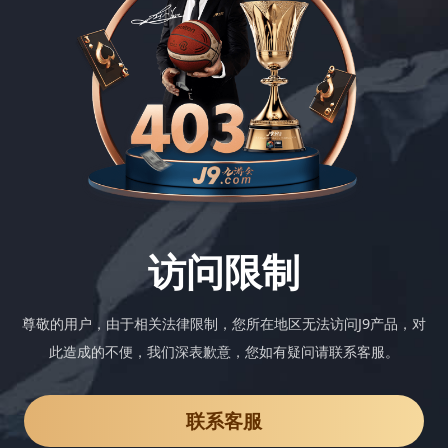
访问限制
尊敬的用户，由于相关法律限制，您所在地区无法访问J9产品，对
此造成的不便，我们深表歉意，您如有疑问请联系客服。
联系客服