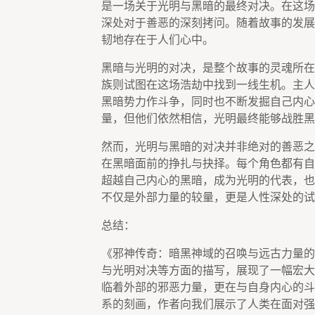
是一场关于光明与黑暗的最终对决。在这场
深处对于善恶的深刻拷问。随着故事的发展
韧地存在于人们心中。
黑暗与光明的对决，是整个故事的灵魂所在
族则试图在这场浩劫中找到一线生机。主人
黑暗势力作斗争，同时也不断发掘自己内心
量，但他们依然相信，光明最终能够战胜黑
然而，光明与黑暗的对决并非绝对的善恶之
在黑暗面前的挣扎与抉择。每个角色都有自
超越自己内心的黑暗，成为光明的代表，也
不仅是外部力量的较量，更是人性深处的试
总结：
《邪神传奇：暗黑神域的召唤与远古力量的
与光明对决等方面的描写，展现了一幅宏大
临着外部的邪恶力量，更在与自身内心的斗
系的刻画，作者向我们展示了人类在面对强