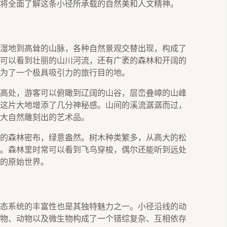
将全面了解这条小径所承载的自然美和人文精神。
湿地到高耸的山脉，各种自然景观交替出现，构成了
可以看到壮丽的山川河流，还有广袤的森林和开阔的
为了一个极具吸引力的旅行目的地。
高处，游客可以俯瞰到辽阔的山谷，层峦叠嶂的山峰
这片大地增添了几分神秘感。山间的溪流潺潺而过，
大自然雕刻出的艺术品。
的森林密布，绿意盎然。树木种类繁多，从高大的松
。森林里时常可以看到飞鸟穿梭，偶尔还能听到远处
的原始世界。
态系统的丰富性也是其独特魅力之一。小径沿线的动
物、动物以及微生物构成了一个错综复杂、互相依存