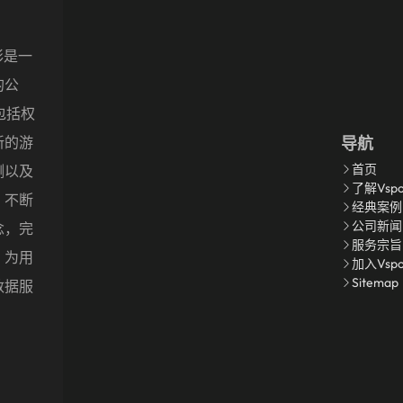
精彩是一
的公
包括权
新的游
导航
首页
测以及
了解Vspo
，不断
经典案例
公司新闻
念，完
服务宗旨
，为用
加入Vsp
Sitemap
数据服