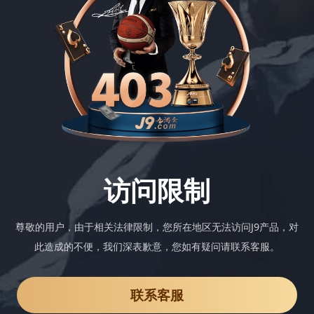
访问限制
尊敬的用户，由于相关法律限制，您所在地区无法访问J9产品，对
此造成的不便，我们深表歉意，您如有疑问请联系客服。
联系客服