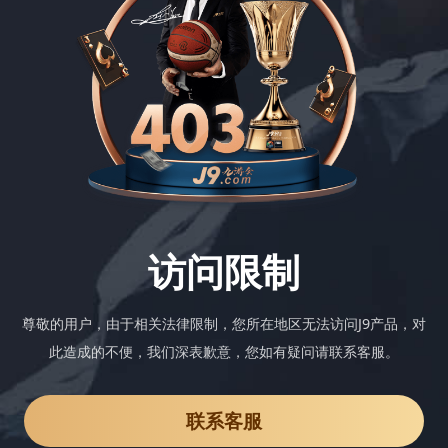
访问限制
尊敬的用户，由于相关法律限制，您所在地区无法访问J9产品，对
此造成的不便，我们深表歉意，您如有疑问请联系客服。
联系客服